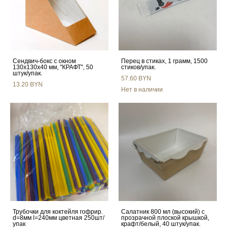
Сендвич-бокс с окном
Перец в стиках, 1 грамм, 1500
130х130х40 мм, "КРАФТ", 50
стиков/упак.
штук/упак.
57.60 BYN
13.20 BYN
Нет в наличии
Трубочки для коктейля гофрир.
Салатник 800 мл (высокий) с
d=8мм l=240мм цветная 250шт/
прозрачной плоской крышкой,
упак
крафт/белый, 40 штук/упак.