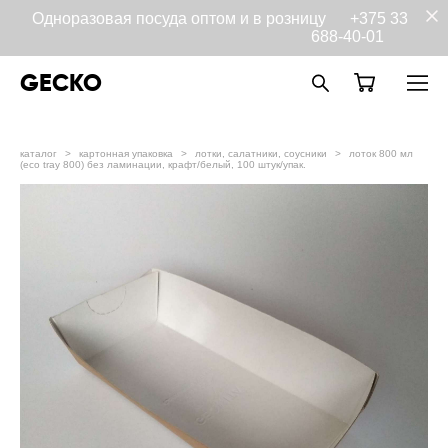
Одноразовая посуда оптом и в розницу
+375 33
688-40-01
GECKO
каталог
>
картонная упаковка
>
лотки, салатники, соусники
>
лоток 800 мл
(eco tray 800) без ламинации, крафт/белый, 100 штук/упак.