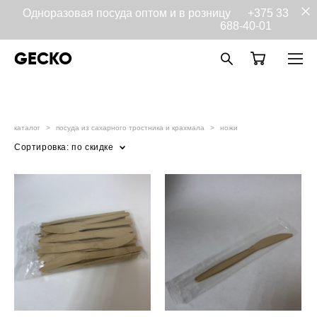
Одноразовая посуда оптом и в розницу
+375 33
688-40-01
GECKO
каталог
>
посуда из сахарного тростника и крахмала
>
ножи
Сортировка:
по скидке