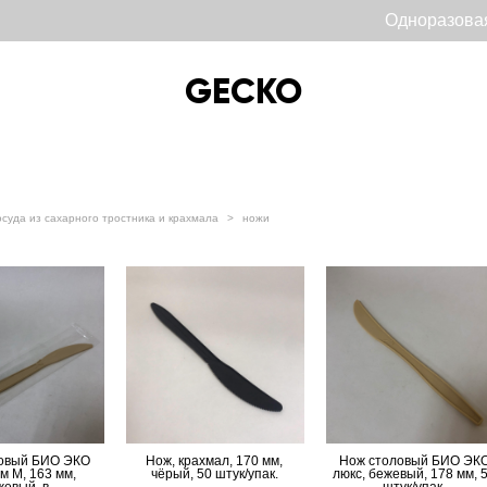
Одноразова
GECKO
GECKO
осуда из сахарного тростника и крахмала
>
ножи
овый БИО ЭКО
Нож, крахмал, 170 мм,
Нож столовый БИО ЭК
м М, 163 мм,
чёрый, 50 штук/упак.
люкс, бежевый, 178 мм, 