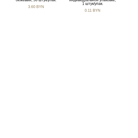
бежевый, 50 штук/упак.
индивидуальной упаковке,
1 штук/упак.
3.60 BYN
0.11 BYN