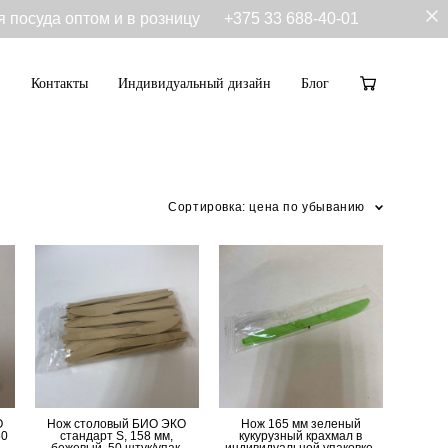
я посуда оптом и в розницу
+375 33 688-40-01
Контакты
Индивидуальный дизайн
Блог
Контакты
Индивидуальный дизайн
Блог
Сортировка:
цена по убыванию
О
Нож столовый БИО ЭКО
Нож 165 мм зеленый
50
стандарт S, 158 мм,
кукурузный крахмал в