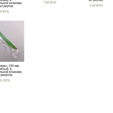
жевый, в
штук/упак.
7.98 BYN
льной упаковке,
5.40 BYN
штук/упак.
5 BYN
хмал, 190 мм,
лёный, в
льной упаковке,
ука/упак.
.11 BYN