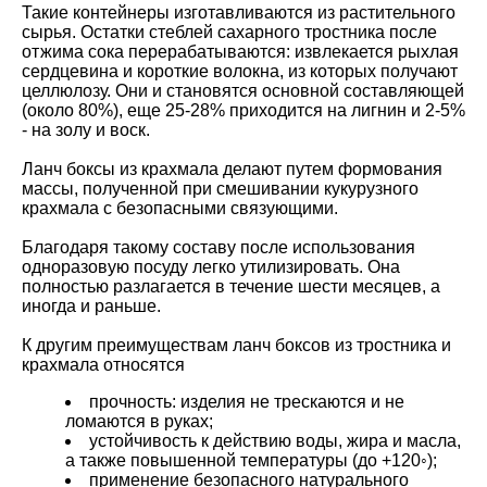
Такие контейнеры изготавливаются из растительного
сырья. Остатки стеблей сахарного тростника после
отжима сока перерабатываются: извлекается рыхлая
сердцевина и короткие волокна, из которых получают
целлюлозу. Они и становятся основной составляющей
(около 80%), еще 25-28% приходится на лигнин и 2-5%
- на золу и воск.
Ланч боксы из крахмала делают путем формования
массы, полученной при смешивании кукурузного
крахмала с безопасными связующими.
Благодаря такому составу после использования
одноразовую посуду легко утилизировать. Она
полностью разлагается в течение шести месяцев, а
иногда и раньше.
К другим преимуществам ланч боксов из тростника и
крахмала относятся
прочность: изделия не трескаются и не
ломаются в руках;
устойчивость к действию воды, жира и масла,
а также повышенной температуры (до +120◦);
применение безопасного натурального