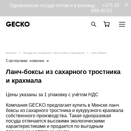
Одноразовая посуда оптом и в розницу
+375 33
688-40-01
GECKO
каталог
>
посуда из сахарного тростника и крахмала
>
ланч-боксы
Сортировка:
новинки
Ланч-боксы из сахарного тростника
и крахмала
Цены указаны за 1 упаковку с учётом НДС
Компания GECKO предлагает купить в Минске ланч
боксы из сахарного тростника и кукурузного крахмала
собственного производства. Такая одноразовая
посуда отличается высокими экологическими
характеристиками и продается по выгодным