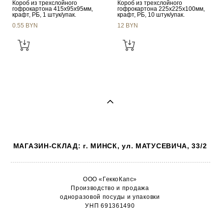
Короб из трехслойного
Короб из трехслойного
гофрокартона 415х95х95мм,
гофрокартона 225х225х100мм,
крафт, РБ, 1 штук/упак.
крафт, РБ, 10 штук/упак.
0.55 BYN
12 BYN
МАГАЗИН-СКЛАД: г. МИНСК, ул. МАТУСЕВИЧА, 33/2
ООО «ГеккоКапс»
Производство и продажа
одноразовой посуды и упаковки
УНП 691361490