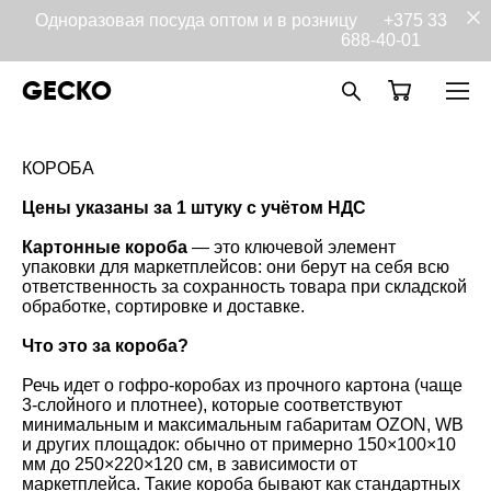
Одноразовая посуда оптом и в розницу
+375 33
688-40-01
GECKO
КОРОБА
Цены указаны за 1 штуку с учётом НДС
Картонные короба
— это ключевой элемент
упаковки для маркетплейсов: они берут на себя всю
ответственность за сохранность товара при складской
обработке, сортировке и доставке.
Что это за короба?
Речь идет о гофро-коробах из прочного картона (чаще
3‑слойного и плотнее), которые соответствуют
минимальным и максимальным габаритам OZON, WB
и других площадок: обычно от примерно 150×100×10
мм до 250×220×120 см, в зависимости от
маркетплейса. Такие короба бывают как стандартных