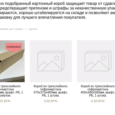
о подобранный картонный короб защищает товар от сдавл
предотвращает претензии и штрафы за некачественную упа
бираются, хорошо штабелируются на складе и позволяют акку
аковку для лучшего впечатления покупателя.
паковка для товара
>
короба
НОВИНКА
 трехслойного
Короб из трехслойного
Короб из трехслойного
окартона
гофрокартона
гофрокартона
м, крафт, РБ, 1
370х370х460мм, крафт,
400х390х580мм, крафт
ук/упак.
РБ, 1 штука.
РБ, 1 штука.
.55 BYN
3.60 BYN
4.50 BYN