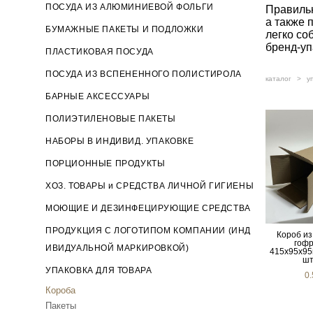
ПОСУДА ИЗ АЛЮМИНИЕВОЙ ФОЛЬГИ
Правильн
а также 
БУМАЖНЫЕ ПАКЕТЫ И ПОДЛОЖКИ
легко со
бренд‑уп
ПЛАСТИКОВАЯ ПОСУДА
ПОСУДА ИЗ ВСПЕНЕННОГО ПОЛИСТИРОЛА
каталог
>
у
БАРНЫЕ АКСЕССУАРЫ
ПОЛИЭТИЛЕНОВЫЕ ПАКЕТЫ
НАБОРЫ В ИНДИВИД. УПАКОВКЕ
ПОРЦИОННЫЕ ПРОДУКТЫ
ХОЗ. ТОВАРЫ и СРЕДСТВА ЛИЧНОЙ ГИГИЕНЫ
МОЮЩИЕ И ДЕЗИНФЕЦИРУЮЩИЕ СРЕДСТВА
ПРОДУКЦИЯ С ЛОГОТИПОМ КОМПАНИИ (ИНД
Короб из
гофр
ИВИДУАЛЬНОЙ МАРКИРОВКОЙ)
415х95х95м
шт
УПАКОВКА ДЛЯ ТОВАРА
0
Короба
Пакеты