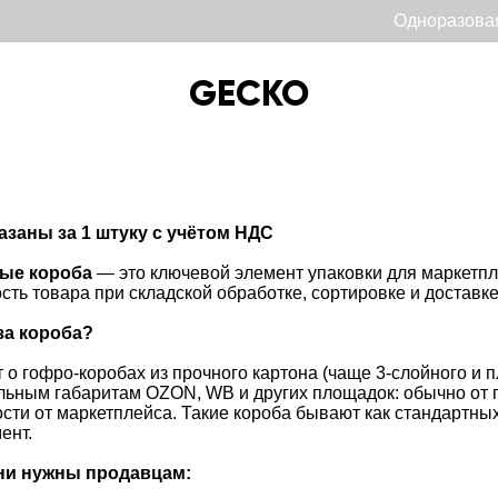
Одноразова
GECKO
GECKO
азаны за 1 штуку с учётом НДС
ые короба
— это ключевой элемент упаковки для маркетпле
сть товара при складской обработке, сортировке и доставке
за короба?
т о гофро-коробах из прочного картона (чаще 3‑слойного и
ьным габаритам OZON, WB и других площадок: обычно от 
сти от маркетплейса. Такие короба бывают как стандартных
ент.
ни нужны продавцам: