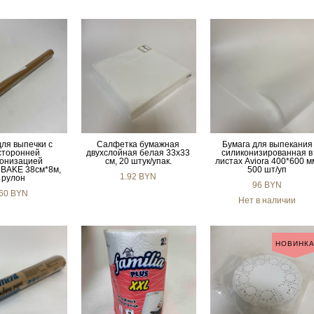
для выпечки с
Салфетка бумажная
Бумага для выпекания
сторонней
двухслойная белая 33х33
силиконизированная в
конизацией
см, 20 штук/упак.
листах Aviora 400*600 м
 BAKE 38см*8м,
500 шт/уп
1.92 BYN
 рулон
96 BYN
.60 BYN
Нет в наличии
НОВИНК