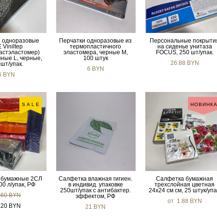
и одноразовые
Перчатки одноразовые из
Персональные покрыти
 Viniltep
термопластичного
на сиденье унитаза
астэластомер)
эластомера, черные М,
FOCUS, 250 шт/упак.
ные L, черные,
100 штук
26.88 BYN
шт/упак.
6 BYN
6 BYN
SALE
НОВИНК
 бумажные 2СЛ
Салфетка влажная гигиен.
Салфетка бумажная
00 л/упак, РФ
в индивид. упаковке
трехслойная цветная
250шт/упак с антибактер.
24х24 см см, 25 штук/упа
.60 BYN
эффектом, РФ
от 1.88 BYN
.20 BYN
21 BYN