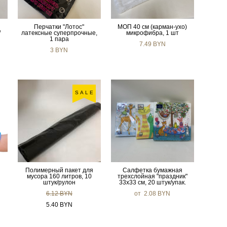
Перчатки "Лотос"
МОП 40 см (карман-ухо)
/
латексные суперпрочные,
микрофибра, 1 шт
1 пара
7.49 BYN
3 BYN
SALE
Полимерный пакет для
Салфетка бумажная
мусора 160 литров, 10
трехслойная "праздник"
штук/рулон
33х33 см, 20 штук/упак.
6.12 BYN
от 2.08 BYN
5.40 BYN