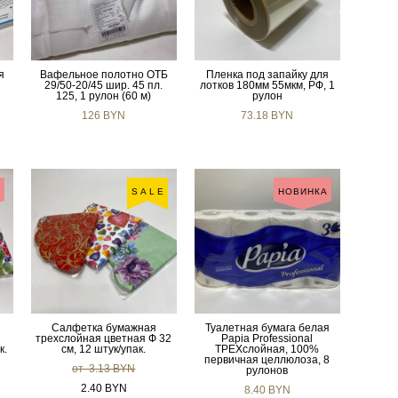
я
Вафельное полотно ОТБ
Пленка под запайку для
29/50-20/45 шир. 45 пл.
лотков 180мм 55мкм, РФ, 1
125, 1 рулон (60 м)
рулон
126 BYN
73.18 BYN
А
SALE
НОВИНКА
Салфетка бумажная
Туалетная бумага белая
трехслойная цветная Ф 32
Papia Professional
к.
см, 12 штук/упак.
ТРЕХслойная, 100%
первичная целлюлоза, 8
от 3.13 BYN
рулонов
2.40 BYN
8.40 BYN