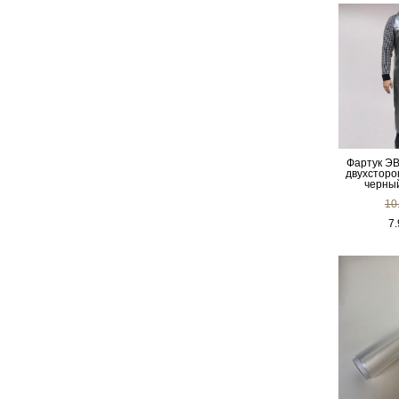
Фартук Э
двухсторо
черный
10
7