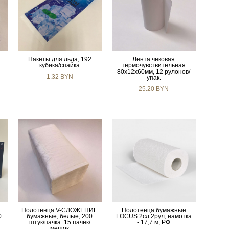
Пакеты для льда, 192
Лента чековая
кубика/спайка
термочувствительная
80х12х60мм, 12 рулонов/
1.32 BYN
упак.
25.20 BYN
Полотенца V-СЛОЖЕНИЕ
Полотенца бумажные
0
бумажные, белые, 200
FOCUS 2сл 2рул, намотка
штук/пачка. 15 пачек/
- 17,7 м, РФ
мешок