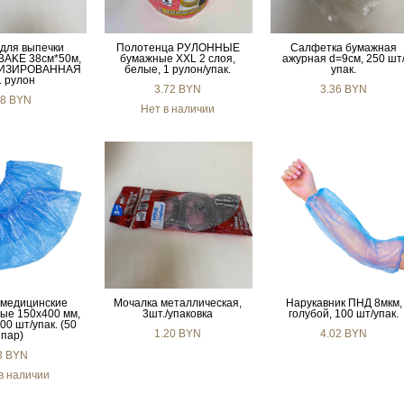
 для выпечки
Полотенца РУЛОННЫЕ
Салфетка бумажная
 BAKE 38см*50м,
бумажные XXL 2 слоя,
ажурная d=9см, 250 шт
ИЗИРОВАННАЯ
белые, 1 рулон/упак.
упак.
1 рулон
3.72 BYN
3.36 BYN
8 BYN
Нет в наличии
медицинские
Мочалка металлическая,
Нарукавник ПНД 8мкм,
ые 150х400 мм,
3шт./упаковка
голубой, 100 шт/упак.
00 шт/упак. (50
1.20 BYN
4.02 BYN
пар)
3 BYN
в наличии