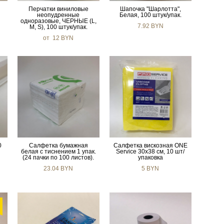
Перчатки виниловые
Шапочка "Шарлотта",
неопудренные
Белая, 100 штук/упак.
одноразовые, ЧЕРНЫЕ (L,
7.92 BYN
M, S), 100 штук/упак.
от 12 BYN
0
Салфетка бумажная
Салфетка вискозная ONE
белая с тиснением 1 упак.
Service 30х38 см, 10 шт/
(24 пачки по 100 листов).
упаковка
23.04 BYN
5 BYN
E