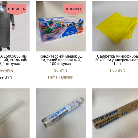
НОВИНКА
НОВИНКА
ВА 1500х830 мм
Кондитерский мешок 61
Салфетка микрофибра
нний, стальной/
см, синий прозрачный,
30х30 см универсальная
, 1 шт/упак.
100 шт/упак.
1 шт
.80 BYN
36 BYN
1.02 BYN
.99 BYN
Нет в наличии