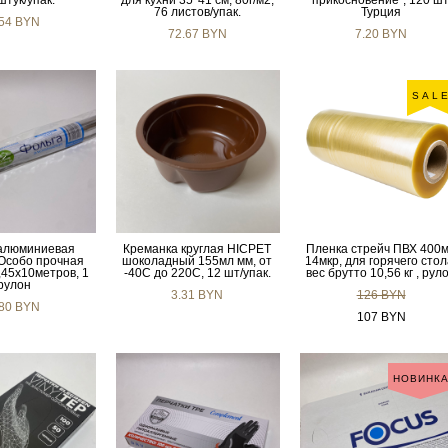
штук/упак.
для кухни 35*41 см, 80г/м2,
прикосновение", 120 шт
76 листов/упак.
Турция
.54 BYN
72.67 BYN
7.20 BYN
SAL
алюминиевая
Креманка круглая HIСРЕТ
Пленка стрейч ПВХ 400
Особо прочная
шоколадный 155мл мм, от
14мкр, для горячего стол
0,45х10метров, 1
-40С до 220С, 12 шт/упак.
вес брутто 10,56 кг , рул
рулон
3.31 BYN
126 BYN
.80 BYN
107 BYN
НОВИНК