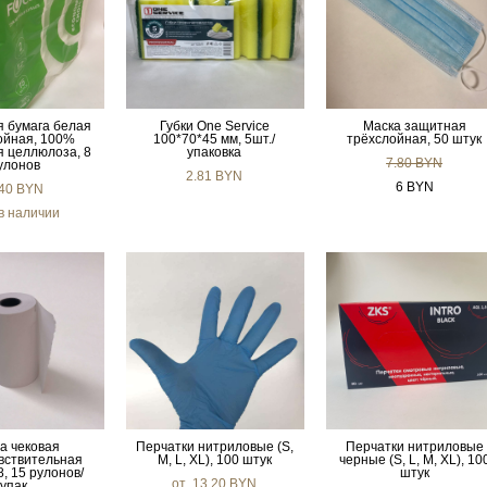
я бумага белая
Губки One Service
Маска защитная
ойная, 100%
100*70*45 мм, 5шт./
трёхслойная, 50 штук
я целлюлоза, 8
упаковка
7.80 BYN
улонов
2.81 BYN
6 BYN
.40 BYN
в наличии
а чековая
Перчатки нитриловые (S,
Перчатки нитриловые
вствительная
M, L, XL), 100 штук
черные (S, L, M, XL), 10
, 15 рулонов/
штук
от 13.20 BYN
упак.