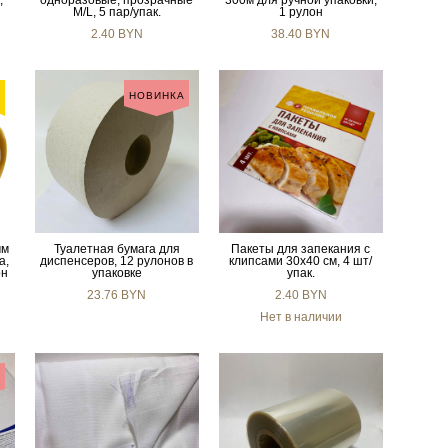
,
одноразовые, прозрачные
300м для ручной упаковки,
M/L, 5 пар/упак.
1 рулон
2.40 BYN
38.40 BYN
E
НОВИНКА
мм
Туалетная бумага для
Пакеты для запекания с
а,
диспенсеров, 12 рулонов в
клипсами 30х40 см, 4 шт/
он
упаковке
упак.
23.76 BYN
2.40 BYN
Нет в наличии
А