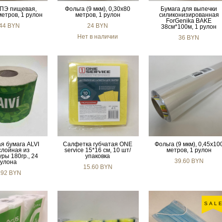
 ПЭ пищевая,
Фольга (9 мкм), 0,30х80
Бумага для выпечки
метров, 1 рулон
метров, 1 рулон
силиконизированная
ForGenika BAKE
.44 BYN
24 BYN
38см*100м, 1 рулон
Нет в наличии
36 BYN
я бумага ALVI
Салфетка губчатая ONE
Фольга (9 мкм), 0,45х10
слойная из
service 15*16 см, 10 шт/
метров, 1 рулон
ры 180гр., 24
упаковка
39.60 BYN
улона
15.60 BYN
.92 BYN
SAL