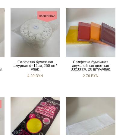
НОВИНКА
Салфетка бумажная
Салфетка бумажная
ажурная d=12см, 250 шт/
двухслойная цветная
м,
упак.
33х33 см, 20 штук/упак.
4.20 BYN
2.76 BYN
А