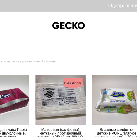
Одноразова
GECKO
GECKO
оз. товары и средства личной гигиены
НОВИНКА
для лица Papia
Материал (салфетка)
Влажные салфетки
 двухслойные,
нетканый протирочный
детские PURE "Мягкое