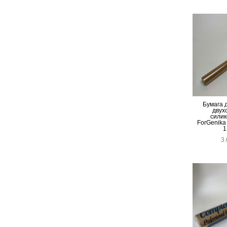
Бумага 
двух
сили
ForGenika
1
3