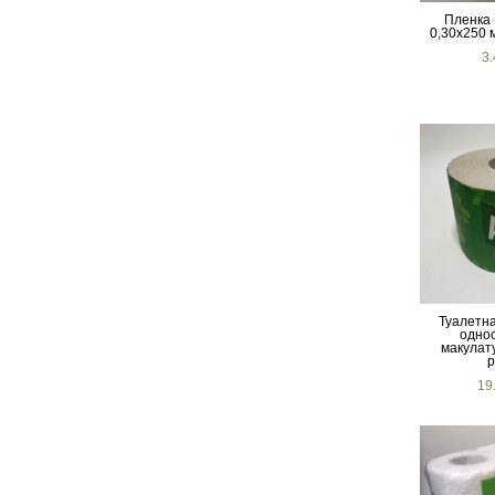
Пленка
0,30х250 
3
Туалетна
одно
макулату
р
19