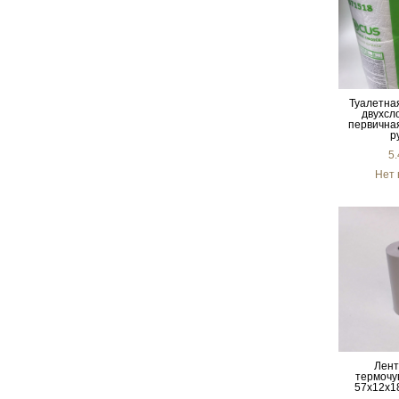
Туалетна
двухсл
первична
р
5
Нет 
Лент
термочу
57х12х18